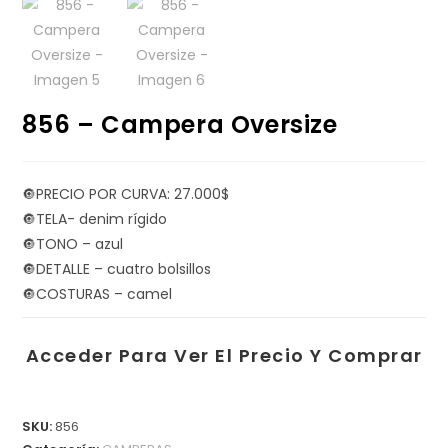
856 – Campera Oversize
🔘PRECIO POR CURVA: 27.000$
🔘TELA- denim rígido
🔘TONO – azul
🔘DETALLE – cuatro bolsillos
🔘COSTURAS – camel
Acceder Para Ver El Precio Y Comprar
SKU:
856