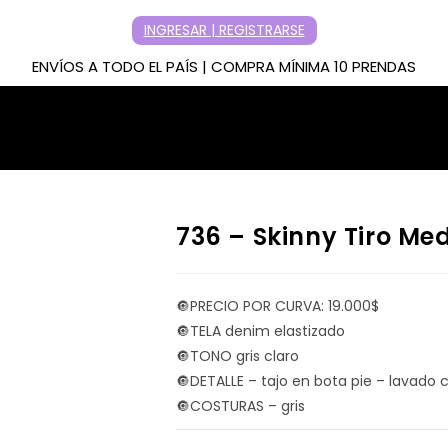
INGRESAR | REGISTRARSE
ENVÍOS A TODO EL PAÍS | COMPRA MÍNIMA 10 PRENDAS
736 – Skinny Tiro Me
🔘PRECIO POR CURVA: 19.000$
🔘TELA denim elastizado
🔘TONO gris claro
🔘DETALLE – tajo en bota pie – lavado c
🔘COSTURAS – gris