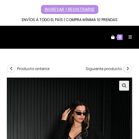
Ir
INGRESAR | REGISTRARSE
al
contenido
ENVÍOS A TODO EL PAÍS | COMPRA MÍNIMA 10 PRENDAS
0
Producto anterior
Siguiente producto
🔍