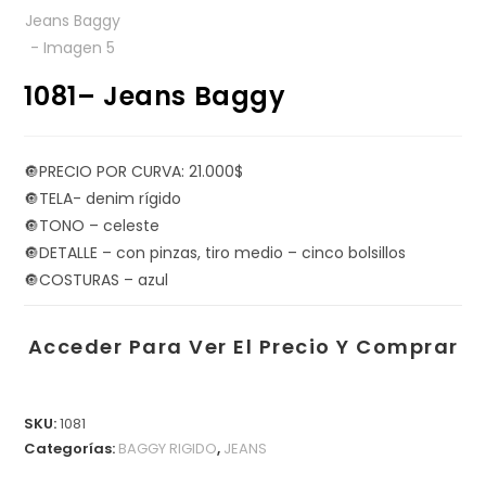
1081– Jeans Baggy
🔘PRECIO POR CURVA: 21.000$
🔘TELA- denim rígido
🔘TONO – celeste
🔘DETALLE – con pinzas, tiro medio – cinco bolsillos
🔘COSTURAS – azul
Acceder Para Ver El Precio Y Comprar
SKU:
1081
Categorías:
BAGGY RIGIDO
,
JEANS